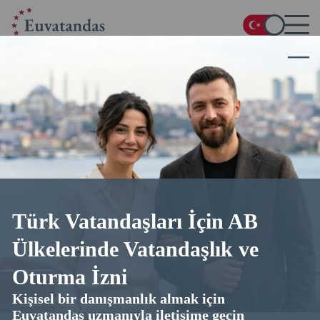
Ana Sayfa
/
Blog
/
Almanya’ya Kalıcı İkamet İçin Nasıl Yerleşilir: Pratik İpuçları
Almanya’ya Kalıcı İkamet İçin Nasıl
Yerleşilir: Pratik İpuçları
06.01.2026
16 dakika okuma
4.9
üzerinden 5 (
35
oylar)
Türk Vatandaşları İçin AB
Ülkelerinde Vatandaşlık ve
Oturma İzni
Kişisel bir danışmanlık almak için
Euvatandas uzmanıyla iletişime geçin