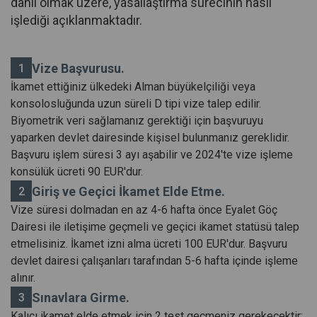
dahil olmak üzere, yasallaştırma sürecinin nasıl
işlediği açıklanmaktadır.
Vize Başvurusu.
İkamet ettiğiniz ülkedeki Alman büyükelçiliği veya
konsolosluğunda uzun süreli D tipi vize talep edilir.
Biyometrik veri sağlamanız gerektiği için başvuruyu
yaparken devlet dairesinde kişisel bulunmanız gereklidir.
Başvuru işlem süresi 3 ayı aşabilir ve 2024'te vize işleme
konsülük ücreti 90 EUR'dur.
Giriş ve Geçici İkamet Elde Etme.
Vize süresi dolmadan en az 4-6 hafta önce Eyalet Göç
Dairesi ile iletişime geçmeli ve geçici ikamet statüsü talep
etmelisiniz. İkamet izni alma ücreti 100 EUR'dur. Başvuru
devlet dairesi çalışanları tarafından 5-6 hafta içinde işleme
alınır.
Sınavlara Girme.
Kalıcı ikamet elde etmek için 2 test geçmeniz gerekecektir: