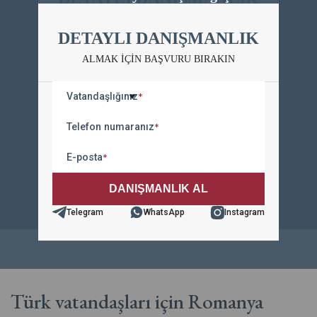
ALMAK IÇIN BAŞVURU BIRAKIN
DETAYLI DANIŞMANLIK
Vatandaşlığınız
*
ALMAK IÇIN BAŞVURU BIRAKIN
Telefon numaranız
*
Vatandaşlığınız
*
E-posta
*
Telefon numaranız
*
E-posta
*
Telegram
WhatsApp
Instagram
Telegram
WhatsApp
Instagram
Türk vatandaşları için Romanya