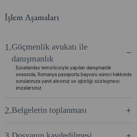
İşlem Aşamaları
Göçmenlik avukatı ile
danışmanlık
Euvatandas temsilcisiyle yapılan danışmanlık
sırasında, Romanya pasaportu başvuru süreci hakkında
sorularınıza yanıt alırsınız ve işbirliği sözleşmesi
imzalarsınız.
Belgelerin toplanması
Şirketin uzmanları, başvuru dosyasını doğru bir şekilde
oluşturmak için gerekli tüm belgeleri hazırlamanıza
Dosyanın kaydedilmesi
yardımcı olur.