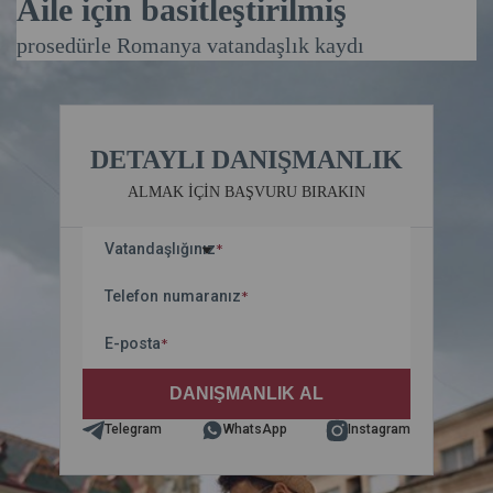
Aile için basitleştirilmiş
prosedürle Romanya vatandaşlık kaydı
DETAYLI DANIŞMANLIK
ALMAK IÇIN BAŞVURU BIRAKIN
Vatandaşlığınız
*
Telefon numaranız
*
E-posta
*
Telegram
WhatsApp
Instagram