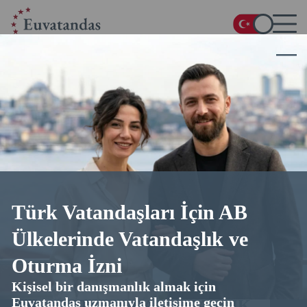
Türk Vatandaşları İçin AB
Türkler
Ülkelerinde Vatandaşlık ve
Oturma İzni
için hızlandırılmış prosedürle Romanya pasaportu
Kişisel bir danışmanlık almak için
Euvatandas uzmanıyla iletişime geçin
DETAYLI DANIŞMANLIK