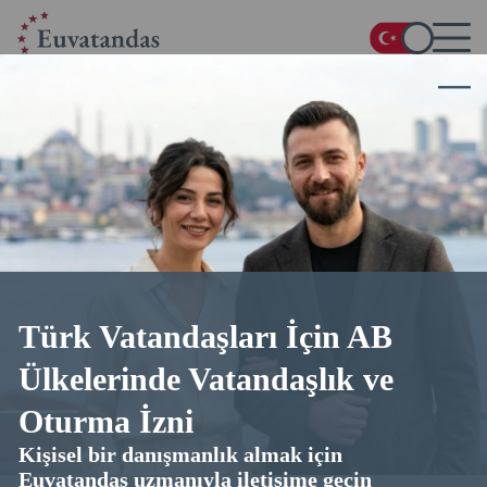
Ana Sayfa
/
Blog
/
Almanya’ya Süresiz Oturma İzni İçin Taşınma
Almanya’ya Süresiz Oturma İzni
İçin Taşınma
10.02.2026
16 dakika okuma
4.9
üzerinden 5 (
37
oylar)
Türk Vatandaşları İçin AB
Ülkelerinde Vatandaşlık ve
Oturma İzni
Kişisel bir danışmanlık almak için
Euvatandas uzmanıyla iletişime geçin