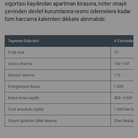
sigortası kaydından apartman kirasına, noter onaylı
çeviriden devlet kurumlarına resmi ödemelere kadar
tüm harcama kalemleri dikkate alınmalıdır.
Taşınma Giderleri
€ Cinsinden M
D tipi vize
75
Geçici oturma
100–147
Süresiz oturma
113
Entegrasyon kursu
1.603
Konut kirası (aylık)
450–3.000
Özel anaokulu (aylık)
1.000’den baş
Ulaşım giderleri (bilet başına)
3’ten başlaya