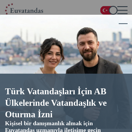
Ana Sayfa
/
Blog
/
Çek Cumhuriyeti Oturum İzni: Türler ve Koşullar
Çek Cumhuriyeti Oturum İzni:
Türler ve Koşullar
30.09.2025
20 dakika okuma
4.7
üzerinden 5 (
25
oylar)
Türk Vatandaşları İçin AB
Ülkelerinde Vatandaşlık ve
Oturma İzni
Kişisel bir danışmanlık almak için
Euvatandas uzmanıyla iletişime geçin