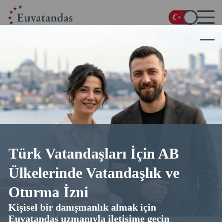
Ana Sayfa
/
Blog
/
Yunan Vatandaşlığının Elde Edilmesi
Yunan Vatandaşlığının Elde
Edilmesi
04.11.2025
20 dakika okuma
4.8
üzerinden 5 (
28
oylar)
Türk Vatandaşları İçin AB
Ülkelerinde Vatandaşlık ve
Oturma İzni
Kişisel bir danışmanlık almak için
Euvatandas uzmanıyla iletişime geçin