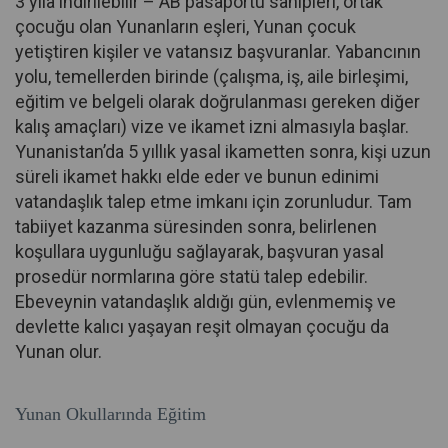
3 yıla indirilebilir – AB pasaportu sahipleri, ortak
çocuğu olan Yunanların eşleri, Yunan çocuk
yetiştiren kişiler ve vatansız başvuranlar. Yabancının
yolu, temellerden birinde (çalışma, iş, aile birleşimi,
eğitim ve belgeli olarak doğrulanması gereken diğer
kalış amaçları) vize ve ikamet izni almasıyla başlar.
Yunanistan’da 5 yıllık yasal ikametten sonra, kişi uzun
süreli ikamet hakkı elde eder ve bunun edinimi
vatandaşlık talep etme imkanı için zorunludur. Tam
tabiiyet kazanma süresinden sonra, belirlenen
koşullara uygunluğu sağlayarak, başvuran yasal
prosedür normlarına göre statü talep edebilir.
Ebeveynin vatandaşlık aldığı gün, evlenmemiş ve
devlette kalıcı yaşayan reşit olmayan çocuğu da
Yunan olur.
Yunan Okullarında Eğitim