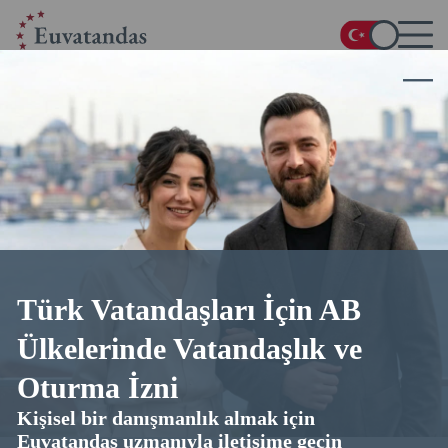
Ana Sayfa
/
Blog
/
İspanya’da Oturma İzni Nasıl Alınır
İspanya’da Oturma İzni Nasıl Alınır
13.03.2026
38 dakika okuma
4.9
üzerinden 5 (
38
oylar)
Türk Vatandaşları İçin AB
Ülkelerinde Vatandaşlık ve
Oturma İzni
Kişisel bir danışmanlık almak için
Euvatandas uzmanıyla iletişime geçin