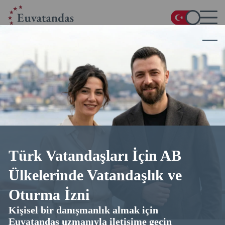
Ana Sayfa
/
Blog
/
Bulgaristan Vatandaşlığı: Başvuru Şartları, Avantajları ve Başvuru Süreci
Bulgaristan Vatandaşlığı: Başvuru
Şartları, Avantajları ve Başvuru
Süreci
23.02.2026
31 dakika okuma
4.9
üzerinden 5 (
28
oylar)
Türk Vatandaşları İçin AB
Ülkelerinde Vatandaşlık ve
Oturma İzni
Kişisel bir danışmanlık almak için
Euvatandas uzmanıyla iletişime geçin